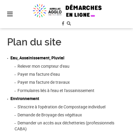
plan
du
site
aller
au
Plan du site
menu
aller au
contenu
Eau, Assainissement, Pluvial
Relever mon compteur d'eau
Payer ma facture d'eau
Payer ma facture de travaux
Formulaires liés à l'eau et l'assainissement
Environnement
S'inscrire à l'opération de Compostage individuel
Demande de Broyage des végétaux
Demander un accès aux déchetteries (professionnels
CABA)