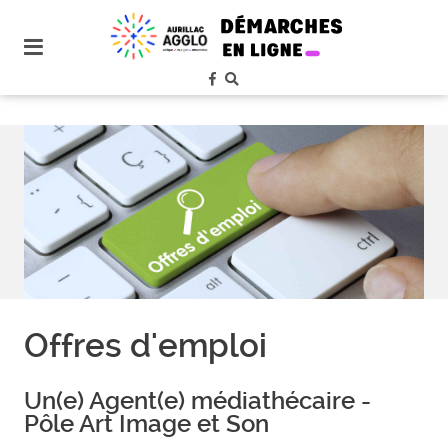
plan
du
site
aller
au
menu
aller au
contenu
Offres d'emploi
Un(e) Agent(e) médiathécaire -
Pôle Art Image et Son