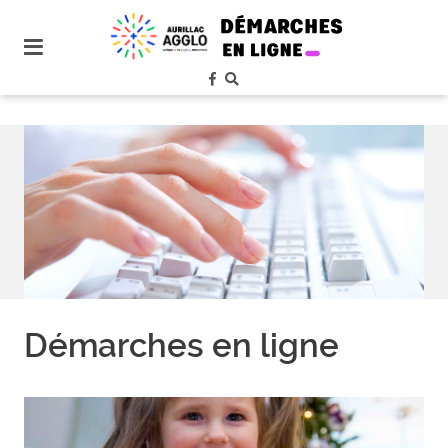
plan
du
site
aller
au
menu
aller au
contenu
Démarches en ligne